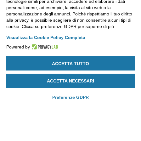
tecnologie simili per archiviare, accedere ed elaborare i dati
alla salute dei nostri clienti il nostro punto di forza.
personali come, ad esempio, la visita al sito web o la
Dalla nascita alla terza età.
personalizzazione degli annunci. Poiché rispettiamo il tuo diritto
Il nostro obiettivo è quello di
alla privacy, è possibile scegliere di non consentire alcuni tipi di
migliorare la qualità della vita
di chi ci sceglie ogni giorno
cookie. Clicca su preferenze GDPR per saperne di più.
per un sano movimento.
Visualizza la Cookie Policy Completa
Nel nostro nuovo centro fitness e Spa, i nostri percorsi,
Terra, Acqua, Fuoco, Aria, Sole, privilegiano i vostri
Powered by
bisogni a 360 gradi.
ACCETTA TUTTO
CONTATTACI
ACCETTA NECESSARI
Preferenze GDPR