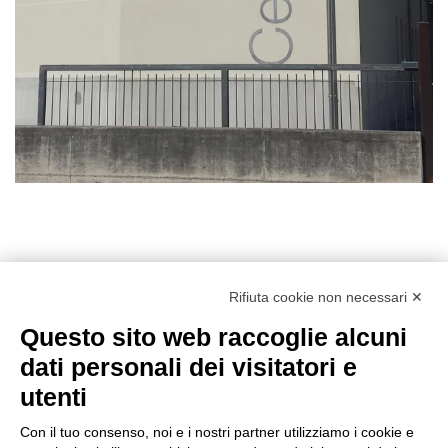
La nostra filosofia
Rifiuta cookie non necessari ✕
Questo sito web raccoglie alcuni
L'attività fisica apporta notevoli benefici
, sia al fisico che
dati personali dei visitatori e
alla mente. Un assunto provato anche dalla scienza, che
studia con interesse gli effetti di ogni allenamento ad ogni
utenti
livello.
Con il tuo consenso, noi e i nostri partner utilizziamo i cookie e
Per questo abbiamo fatto dell’attenzione al benessere ed